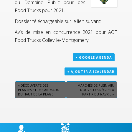
du Domaine Public pour des
Food Trucks pour 2021.
Dossier téléchargeable sur le lien suivant:
Avis de mise en concurrence 2021 pour AOT
Food Trucks Colleville-Montgomery
+ GOOGLE AGENDA
+ AJOUTER À ICALENDAR
«
DÉCOUVERTE DES
MARCHÉS DE PLEIN AIR:
PLANTES ET DES ANIMAUX
NOUVELLES RÈGLES À
DU HAUT DE LA PLAGE
PARTIR DU 6 AVRIL
»