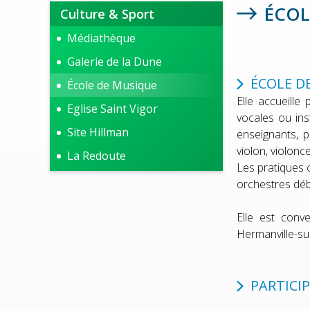
ÉCOL
Culture & Sport
Médiathèque
Galerie de la Dune
ÉCOLE D
École de Musique
Elle accueille
Eglise Saint Vigor
vocales ou in
Site Hillman
enseignants, p
violon, violonce
La Redoute
Les pratiques c
orchestres dé
Elle est conv
Hermanville-su
PARTICI