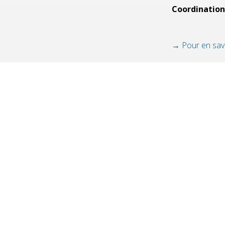
Coordination
→ Pour en savo
RISQUES
BULLETIN
HÉBER
MAJEURS,
MUNICIPAL
CABANES
PRÉVENTION
VIE MUNICIPALE
ACCUEIL
VIE QUOTIDIENNE
AGENDA
CULTURE & PATRIMOINE
ACTUALI
SPORT & VIE ASSOCIATIVE
FACEBO
TOURISME & ENVIRONNEMENT
JEUNESSE