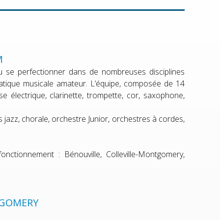
M
r ou se perfectionner dans de nombreuses disciplines
atique musicale amateur. L’équipe, composée de 14
se électrique, clarinette, trompette, cor, saxophone,
s jazz, chorale, orchestre Junior, orchestres à cordes,
nctionnement : Bénouville, Colleville-Montgomery,
TGOMERY