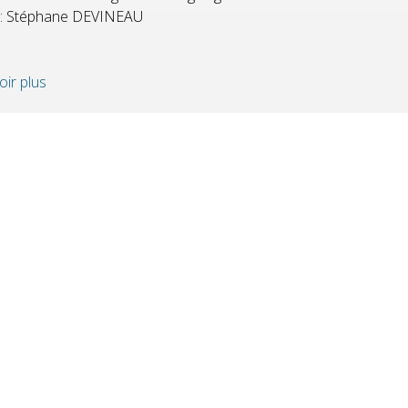
: Stéphane DEVINEAU
ir plus
GEMENT
HORAIRES
QUALI
LA CARTE
 D’ÉTAPE
MARÉES
BAI
OUVERTURE MAIRIE
Lundi
: 9h30-12h00 & 15h30-18h30
TÉ
Mardi
: 9h30-12h00
OK
Jeudi
: 9h30-12h00
Vendredi
: 9h30-12h00