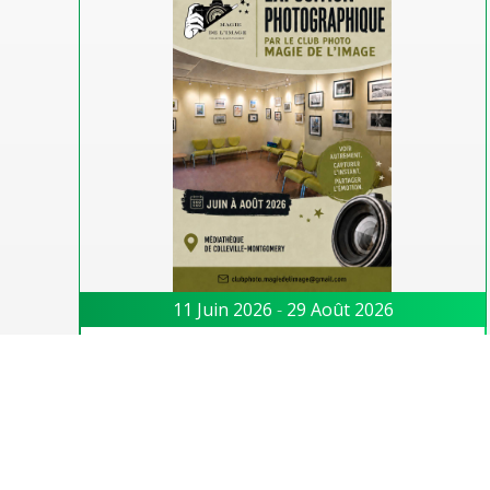
11 Juin 2026
-
29 Août 2026
Expo Magie de l’image
Une vingtaine de membres du club photos de
Colleville-Montgomery « Magie de l’image » ont
uni leurs regards et leur sensibilité pour
proposer une sélection d’images, reflet de leur