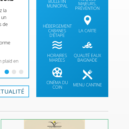
BULLETIN
MAJEURS,
MUNICIPAL
PRÉVENTION
z la
 un
s de
HÉBERGEMENT
CABANES
LA CARTE
D’ÉTAPE
forme
HORAIRES
QUALITÉ EAUX
MARÉES
BAIGNADE
un plaid en
CINÉMA DU
MENU CANTINE
COIN
CTUALITÉ