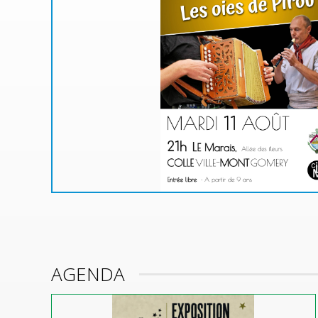
une
!
e
AGENDA