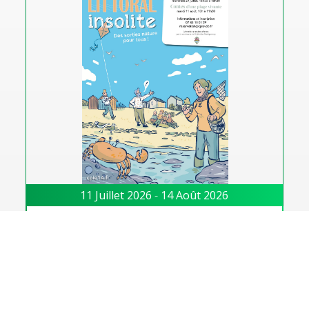
11 Juillet 2026
-
14 Août 2026
Littoral insolite
Cet été, plusieurs animations organisées par le
CPIE Vallée de l’Orne seront à retrouver sur la
commune. Dernière animation : 11 aout, 10h à
11h30 : Contes d’une plage vivante. […]