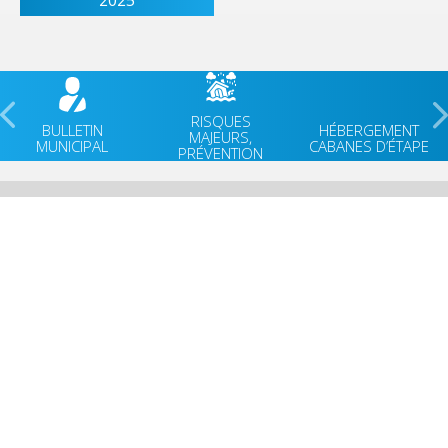
RISQUES
BULLETIN
HÉBERGEMENT
MAJEURS,
MUNICIPAL
CABANES D’ÉTAPE
PRÉVENTION
VIE MUNICIPALE
ACCUEIL
VIE QUOTIDIENNE
AGENDA
CULTURE & PATRIMOINE
ACTUALITÉ
SPORT & VIE ASSOCIATIVE
FACEBOOK
TOURISME & ENVIRONNEMENT
JEUNESSE
OUVERTURE MAIRIE
Lundi
: 9h30-12h00 & 15h30-18h30