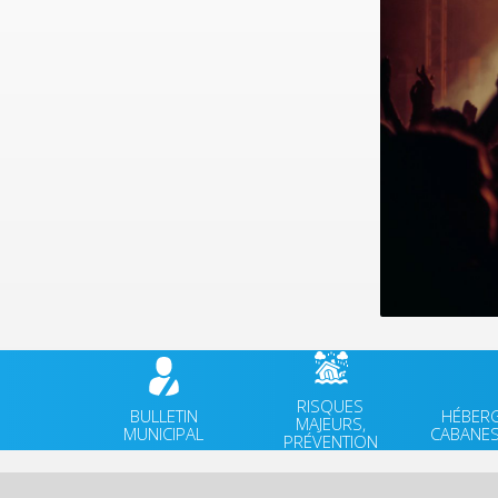
RISQUES
BULLETIN
HÉBER
MAJEURS,
MUNICIPAL
CABANES
PRÉVENTION