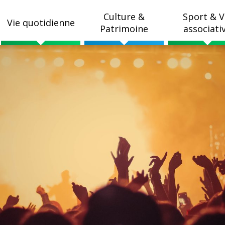
Culture &
Sport & V
Vie quotidienne
Patrimoine
associati