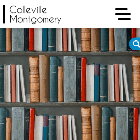
Colleville
Montgomery