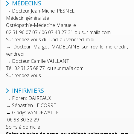
MÉDECINS
→ Docteur Jean-Michel PESNEL
Médecin
généraliste
Ostéopathie-Médecine
Manuelle
02 31 96 07 07 / 06 07 43 27 31 ou sur maiia.com
Sur rendez-vous du lundi au vendredi midi.
→ Docteur Margot MADELAINE sur rdv le mercredi ,
vendredi
→ Docteur Camille VAILLANT
Tél. 02.31.25.68.77 ou sur maiia.com
Sur rendez-vous.
INFIRMIERS
→ Florent DAIREAUX
→ Sébastien
LE CORRE
→ Gladys VANDEWALLE
06 98 30 32 29
Soins à domicile
Soins et prise de sang au cabinet uniquement sur