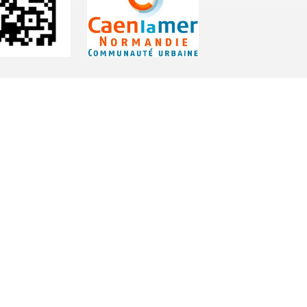
GEMENT
HORAIRES
QUALI
LA CARTE
 D’ÉTAPE
MARÉES
BAI
OUVERTURE MAIRIE
Lundi
: 9h30-12h00 & 15h30-18h30
TÉ
Mardi
: 9h30-12h00
OK
Jeudi
: 9h30-12h00
Vendredi
: 9h30-12h00