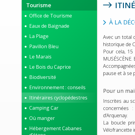
ITIN
Tourisme
Office de Tourisme
À LA DÉ
Eaux de Baignade
La Plage
Avec un total d
historique de 
Pavillon Bleu
Pour cela, 15 
Le Marais
MUSÉSCÈNE. Ell
Accompagnées d
Le Bois du Caprice
pause et à se p
Biodiversité
Environnement : conseils
Pour un mai
Itinéraires cyclopédestres
Inscrites au s
Camping Car
concernées : 
d’Arquenay.
Où manger
La boucle pri
Hébergement Cabanes
Vélofrancette i