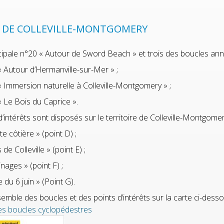
 DE COLLEVILLE-MONTGOMERY
cipale n°20 « Autour de Sword Beach » et trois des boucles a
 Autour d’Hermanville-sur-Mer » ;
 Immersion naturelle à Colleville-Montgomery » ;
 Le Bois du Caprice ».
’intérêts sont disposés sur le territoire de Colleville-Montgomer
e côtière » (point D) ;
de Colleville » (point E) ;
nages » (point F) ;
e du 6 juin » (Point G).
emble des boucles et des points d’intérêts sur la carte ci-desso
es boucles cyclopédestres