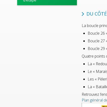
d’étape
DU CÔTÉ
La boucle prin
Boucle 26 «
Boucle 27 «
Boucle 29 «
Quatre points d
La « Redout
Le « Marais 
Les « Pèleri
La « Bataill
Retrouvez l’ens
Plan général d