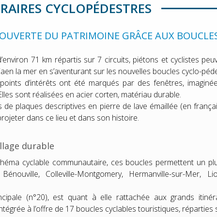
ÉRAIRES CYCLOPÉDESTRES
COUVERTE DU PATRIMOINE GRÂCE AUX BOUCL
’environ 71 km répartis sur 7 circuits, piétons et cyclistes pe
Caen la mer en s’aventurant sur les nouvelles boucles cyclo-pé
points d’intérêts ont été marqués par des fenêtres, imaginé
es sont réalisées en acier corten, matériau durable.
e plaques descriptives en pierre de lave émaillée (en français e
rojeter dans ce lieu et dans son histoire.
llage durable
chéma cyclable communautaire, ces boucles permettent un plus
Bénouville, Colleville-Montgomery, Hermanville-sur-Mer, Li
ncipale (n°20), est quant à elle rattachée aux grands itiné
ntégrée à l’offre de 17 boucles cyclables touristiques, répartie