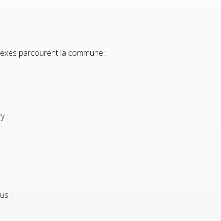
nnexes parcourent la commune :
y :
us :