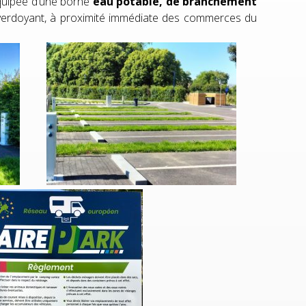
quipée d’une borne
eau potable, de branchement
 verdoyant, à proximité immédiate des commerces du