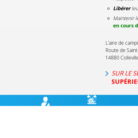
Libérer
leu
Maintenir l
en cours 
L’aire de camp
Route de Saint
14880 Collevil
SUR LE 
SUPÉRIE
RISQUES
BULLETIN
HÉBER
MAJEURS,
MUNICIPAL
CABANES
PRÉVENTION