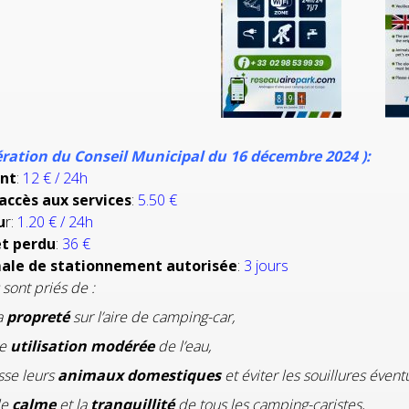
bération du Conseil Municipal du 16 décembre 2024 ):
nt
:
12 € / 24h
accès aux services
:
5.50 €
u
r:
1.20 € / 24h
et perdu
:
36 €
ale de stationnement autorisée
:
3 jours
 sont priés de :
a
propreté
sur l’aire de camping-car,
ne
utilisation modérée
de l’eau,
isse leurs
animaux domestiques
et éviter les souillures évent
le
calme
et la
tranquillité
de tous les camping-caristes,