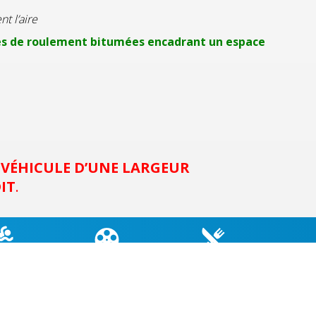
t l’aire
des de roulement bitumées encadrant un espace
VÉHICULE D’UNE LARGEUR
IT
.
TÉ EAUX
CINÉMA DU COIN
MENU CANTINE
GNADE