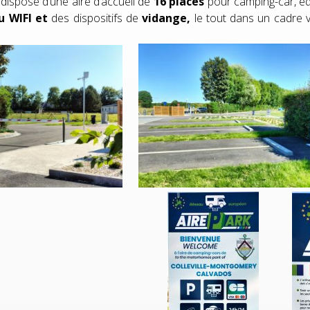
spose d’une aire d’accueil de
16 places
pour camping-car, é
du WIFI et
des dispositifs de
vidange,
le tout dans un cadre