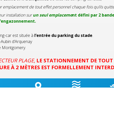
r emplacement de tout effet personnel chaque fois qu’ils quitten
eur installation sur
un seul emplaceme
nt défini par 2 ban
d’engazonnement.
ing-car est située à
l’entrée du parking du stade
.
-Aubin d’Arquenay
le Montgomery.
SECTEUR PLAGE
,
LE STATIONNEMENT DE TOUT 
URE À 2 MÈTRES EST FORMELLEMENT INTERD
GEMENT
HORAIRES
QUALI
LA CARTE
 D’ÉTAPE
MARÉES
BAI