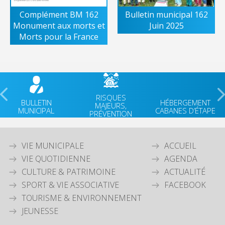
Complément BM 162
Bulletin municipal 162
Monument aux morts et
Juin 2025
Morts pour la France
RISQUES
BULLETIN
HÉBERGEMENT
MAJEURS,
MUNICIPAL
CABANES D’ÉTAPE
PRÉVENTION
VIE MUNICIPALE
ACCUEIL
VIE QUOTIDIENNE
AGENDA
CULTURE & PATRIMOINE
ACTUALITÉ
SPORT & VIE ASSOCIATIVE
FACEBOOK
TOURISME & ENVIRONNEMENT
JEUNESSE