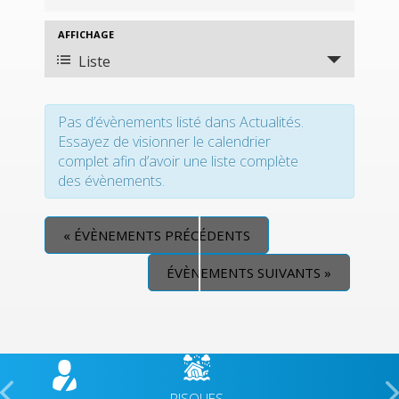
ET
AFFICHAGE
Navigation
NAVIGATION
de
Liste
DE
vues
VUES
Évènement
ÉVÈNEMENTS
Pas d’évènements listé dans Actualités.
Essayez de visionner le calendrier
complet afin d’avoir une liste complète
des évènements.
«
ÉVÈNEMENTS PRÉCÉDENTS
ÉVÈNEMENTS SUIVANTS
»
RISQUES