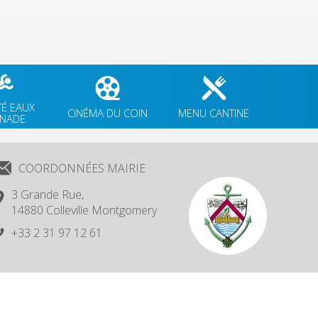
TÉ EAUX
CINÉMA DU COIN
MENU CANTINE
GNADE
COORDONNÉES MAIRIE
3 Grande Rue,
14880 Colleville Montgomery
+33 2 31 97 12 61
Création, Hébergement : Net-Conception