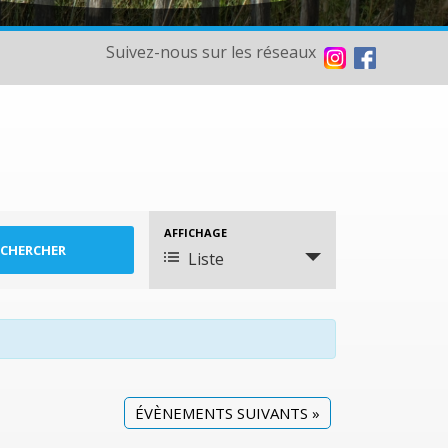
Suivez-nous sur les réseaux
AFFICHAGE
Navigation
Liste
de
vues
Évènement
ÉVÈNEMENTS SUIVANTS
»