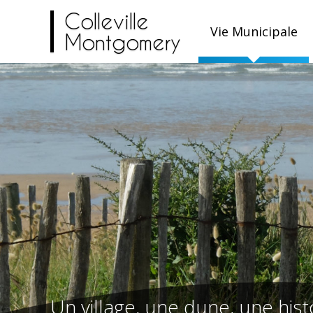
Colleville
Vie Municipale
Montgomery
Un village, une dune, une hist