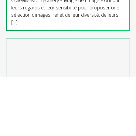
Colleville-Montgomery « Magie de l’image » ont uni
leurs regards et leur sensibilité pour proposer une
sélection d’images, reflet de leur diversité, de leurs
[…]
11 Juillet 2026
-
14 Août 2026