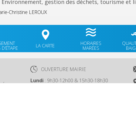
Environnement, gestion des déchets, tourisme et li
arie-Christine LEROUX
GEMENT
HORAIRES
QUALI
LA CARTE
 D’ÉTAPE
MARÉES
BAI
OUVERTURE MAIRIE
Lundi
: 9h30-12h00 & 15h30-18h30
TÉ
Mardi
: 9h30-12h00
OK
Jeudi
: 9h30-12h00
Vendredi
: 9h30-12h00