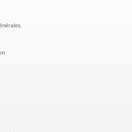
énérales.
on