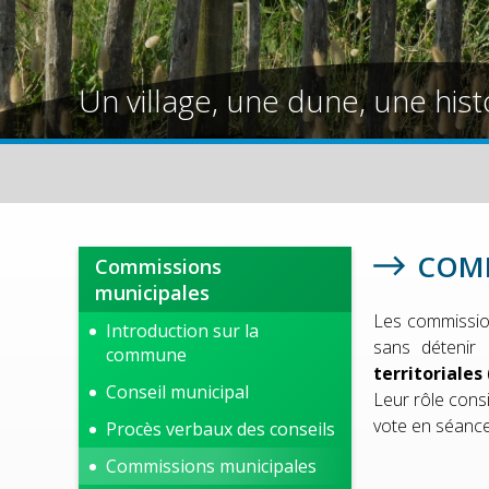
Un village, une dune, une hist
COMM
Commissions
municipales
L
es commissio
Introduction sur la
sans détenir 
commune
territoriales
Conseil municipal
Leur rôle consi
vote en séance
Procès verbaux des conseils
Commissions municipales