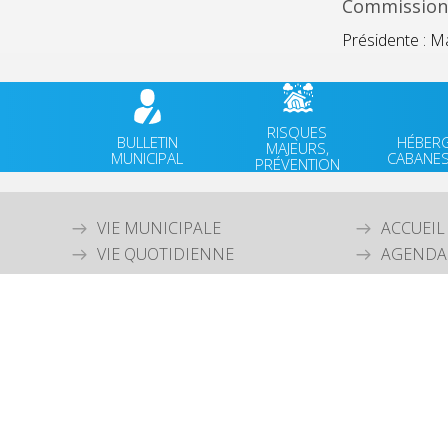
Commission 
Présidente : M
RISQUES
BULLETIN
HÉBER
MAJEURS,
MUNICIPAL
CABANES
PRÉVENTION
VIE MUNICIPALE
ACCUEIL
VIE QUOTIDIENNE
AGENDA
CULTURE & PATRIMOINE
ACTUALI
SPORT & VIE ASSOCIATIVE
FACEBO
TOURISME & ENVIRONNEMENT
JEUNESSE
Mentions légales