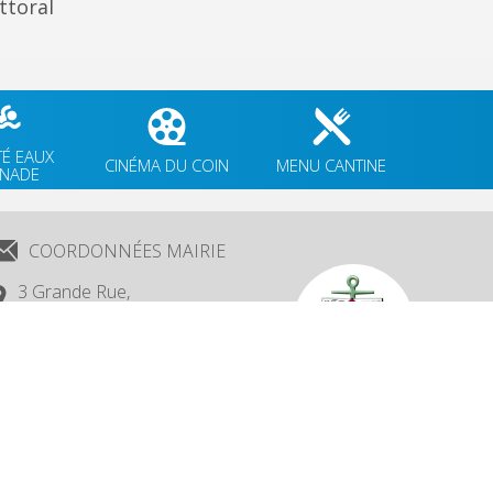
ttoral
TÉ EAUX
CINÉMA DU COIN
MENU CANTINE
GNADE
COORDONNÉES MAIRIE
3 Grande Rue,
14880 Colleville Montgomery
+33 2 31 97 12 61
Création, Hébergement : Net-Conception