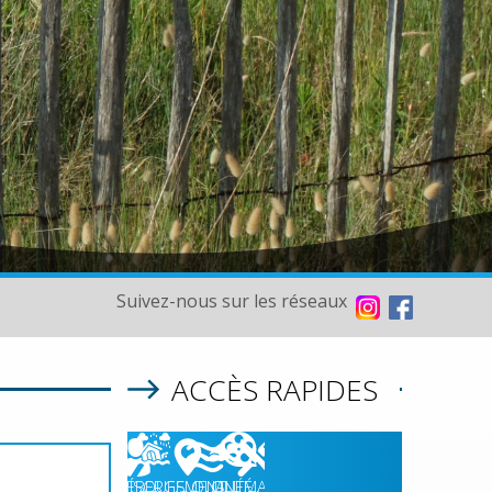
Suivez-nous sur les réseaux
ACCÈS RAPIDES
08/08/2026
HÉBERGEMENT
RISQUES
QUALITÉ
CINÉMA