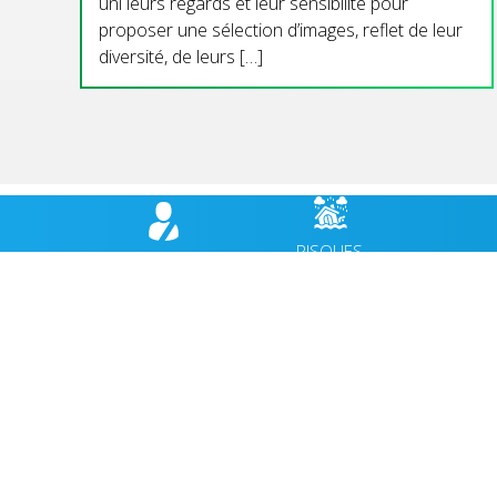
uni leurs regards et leur sensibilité pour
proposer une sélection d’images, reflet de leur
diversité, de leurs […]
RISQUES
BULLETIN
HÉBER
MAJEURS,
MUNICIPAL
CABANES
PRÉVENTION
VIE MUNICIPALE
ACCUEIL
VIE QUOTIDIENNE
AGENDA
CULTURE & PATRIMOINE
ACTUALI
SPORT & VIE ASSOCIATIVE
FACEBO
TOURISME & ENVIRONNEMENT
JEUNESSE