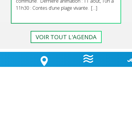
commune. Dernière animation : 11 aout, 10h à
11h30 : Contes d’une plage vivante. […]
VOIR TOUT L'AGENDA
GEMENT
HORAIRES
QUALI
LA CARTE
 D’ÉTAPE
MARÉES
BAI
OUVERTURE MAIRIE
Lundi
: 9h30-12h00 & 15h30-18h30
TÉ
Mardi
: 9h30-12h00
OK
Jeudi
: 9h30-12h00
Vendredi
: 9h30-12h00