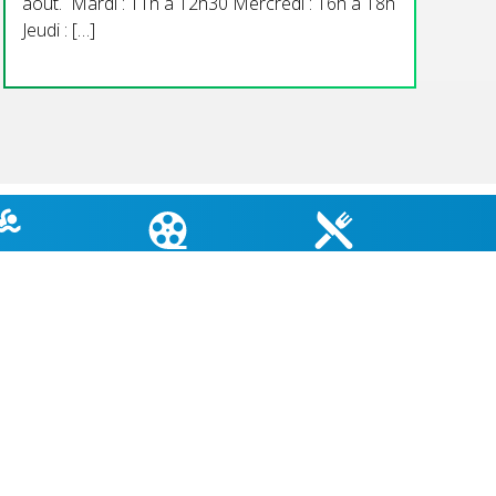
aout. Mardi : 11h à 12h30 Mercredi : 16h à 18h
Jeudi : […]
TÉ EAUX
CINÉMA DU COIN
MENU CANTINE
GNADE
COORDONNÉES MAIRIE
3 Grande Rue,
14880 Colleville Montgomery
+33 2 31 97 12 61