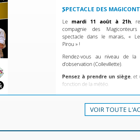
SPECTACLE DES MAGICON
Le
mardi 11 août à 21h
, r
compagnie des Magiconteur
spectacle dans le marais, « L
Pirou » !
Rendez-vous au niveau de la 
d’observation (Collevillette).
Pensez à prendre un siège
, et
fonction de la météo.
VOIR TOUTE L'A