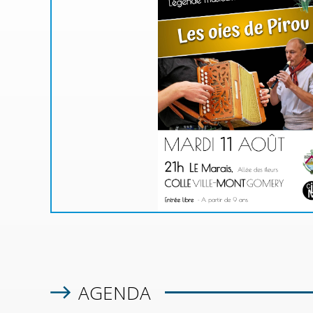
MA
u de
à une
!
 rue
n la
AGENDA