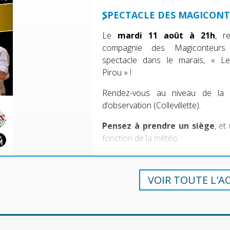
SPECTACLE DES MAGICON
Le
mardi 11 août à 21h
, r
compagnie des Magiconteur
spectacle dans le marais, « L
Pirou » !
Rendez-vous au niveau de la 
d’observation (Collevillette).
Pensez à prendre un siège
, et
fonction de la météo.
VOIR TOUTE L'A