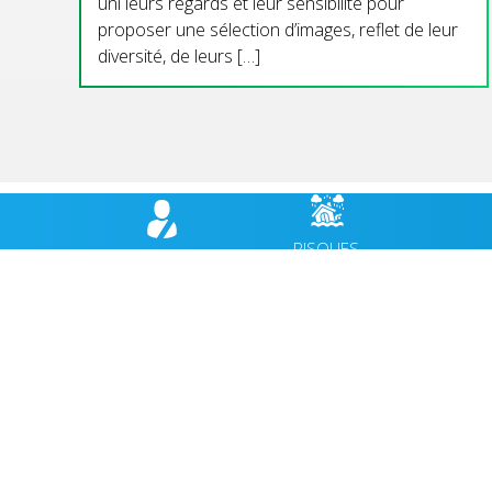
uni leurs regards et leur sensibilité pour
proposer une sélection d’images, reflet de leur
diversité, de leurs […]
RISQUES
BULLETIN
HÉBER
MAJEURS,
MUNICIPAL
CABANES
PRÉVENTION
VIE MUNICIPALE
ACCUEIL
VIE QUOTIDIENNE
AGENDA
CULTURE & PATRIMOINE
ACTUALI
SPORT & VIE ASSOCIATIVE
FACEBO
TOURISME & ENVIRONNEMENT
JEUNESSE