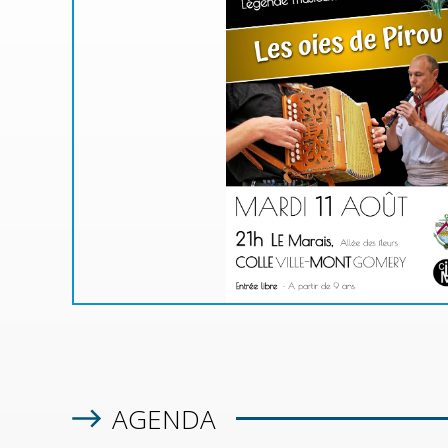
MA
u de
à une
!
 rue
n la
AGENDA