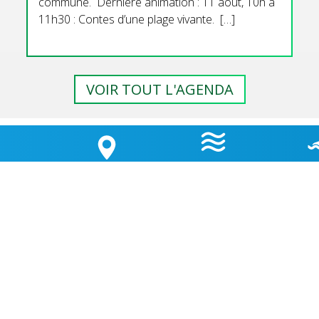
commune. Dernière animation : 11 aout, 10h à
11h30 : Contes d’une plage vivante. […]
VOIR TOUT L'AGENDA
GEMENT
HORAIRES
QUALI
LA CARTE
 D’ÉTAPE
MARÉES
BAI
OUVERTURE MAIRIE
Lundi
: 9h30-12h00 & 15h30-18h30
TÉ
Mardi
: 9h30-12h00
OK
Jeudi
: 9h30-12h00
Vendredi
: 9h30-12h00