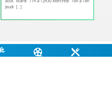
aout. Mardi : 11h à 12h30 Mercredi : 16h à 18h
Jeudi : […]
TÉ EAUX
CINÉMA DU COIN
MENU CANTINE
GNADE
COORDONNÉES MAIRIE
3 Grande Rue,
14880 Colleville Montgomery
+33 2 31 97 12 61