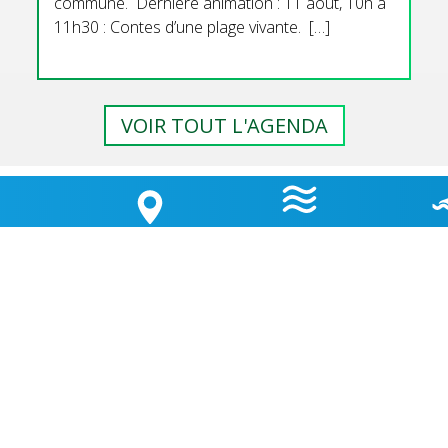
commune. Dernière animation : 11 aout, 10h à
11h30 : Contes d’une plage vivante. […]
VOIR TOUT L'AGENDA
GEMENT
HORAIRES
QUALI
LA CARTE
 D’ÉTAPE
MARÉES
BAI
OUVERTURE MAIRIE
Lundi
: 9h30-12h00 & 15h30-18h30
TÉ
Mardi
: 9h30-12h00
OK
Jeudi
: 9h30-12h00
Vendredi
: 9h30-12h00