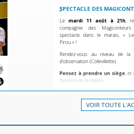
SPECTACLE DES MAGICON
Le
mardi 11 août à 21h
, r
compagnie des Magiconteur
spectacle dans le marais, « L
Pirou » !
Rendez-vous au niveau de la 
d’observation (Collevillette).
Pensez à prendre un siège
, et
fonction de la météo.
VOIR TOUTE L'A