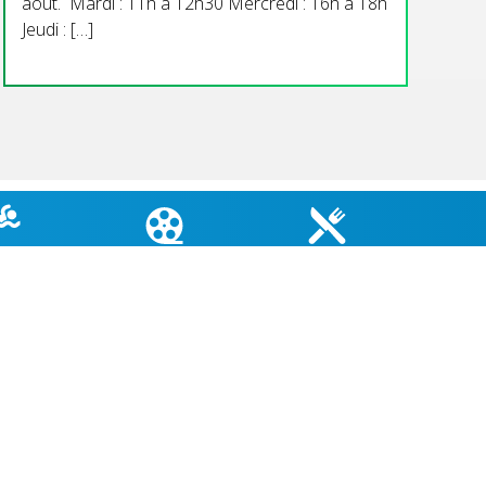
aout. Mardi : 11h à 12h30 Mercredi : 16h à 18h
Jeudi : […]
TÉ EAUX
CINÉMA DU COIN
MENU CANTINE
GNADE
COORDONNÉES MAIRIE
3 Grande Rue,
14880 Colleville Montgomery
+33 2 31 97 12 61