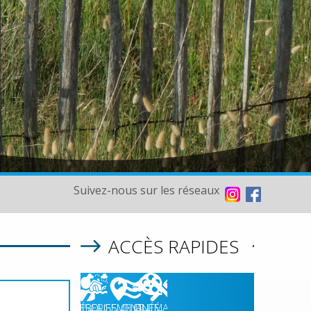
Suivez-nous sur les réseaux
ACCÈS RAPIDES
06/08/2026
HÉBERGEMENT
RISQUES
QUALITÉ
CINÉMA