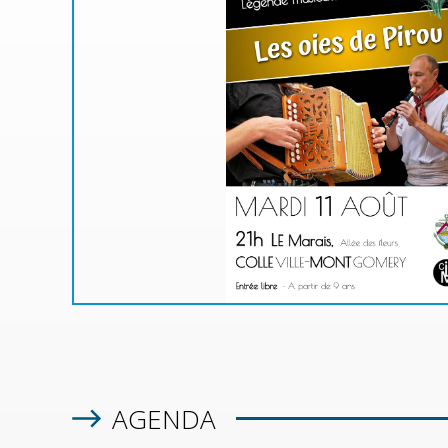
MA
u de
à une
!
 rue
n la
AGENDA