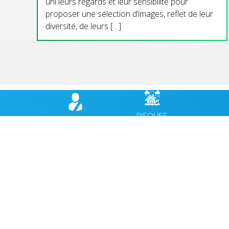
uni leurs regards et leur sensibilité pour
proposer une sélection d’images, reflet de leur
diversité, de leurs […]
RISQUES
BULLETIN
HÉBER
MAJEURS,
MUNICIPAL
CABANES
PRÉVENTION
VIE MUNICIPALE
ACCUEIL
VIE QUOTIDIENNE
AGENDA
CULTURE & PATRIMOINE
ACTUALI
SPORT & VIE ASSOCIATIVE
FACEBO
TOURISME & ENVIRONNEMENT
JEUNESSE