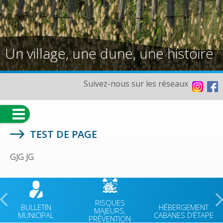
Un village, une dune, une histoire
Suivez-nous sur les réseaux
TEST DE PAGE
GJG JG
RISQUES
BULLETIN
HÉBERGEMENT
MAJEURS,
MUNICIPAL
CABANES D’ÉTAPE
PRÉVENTION