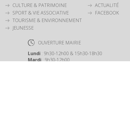
CULTURE & PATRIMOINE
ACTUALITÉ
SPORT & VIE ASSOCIATIVE
FACEBOOK
TOURISME & ENVIRONNEMENT
JEUNESSE
OUVERTURE MAIRIE
Lundi
: 9h30-12h00 & 15h30-18h30
Mardi
: 9h30-12h00
Jeudi
: 9h30-12h00
Vendredi
: 9h30-12h00
COORDONNÉES MAIRIE
3 Grande Rue,
14880 Colleville Montgomery
+33 2 31 97 12 61