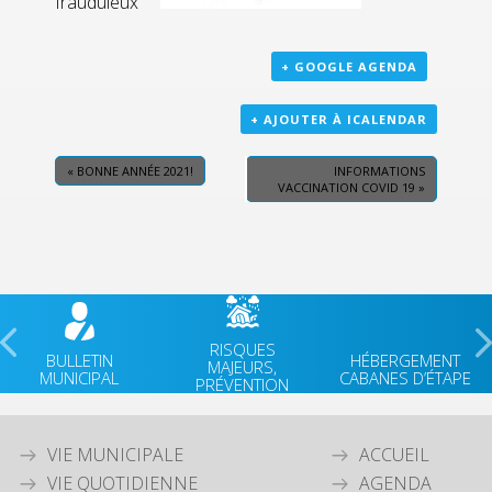
frauduleux
+ GOOGLE AGENDA
+ AJOUTER À ICALENDAR
«
BONNE ANNÉE 2021!
INFORMATIONS
VACCINATION COVID 19
»
RISQUES
BULLETIN
HÉBERGEMENT
MAJEURS,
MUNICIPAL
CABANES D’ÉTAPE
PRÉVENTION
VIE MUNICIPALE
ACCUEIL
VIE QUOTIDIENNE
AGENDA