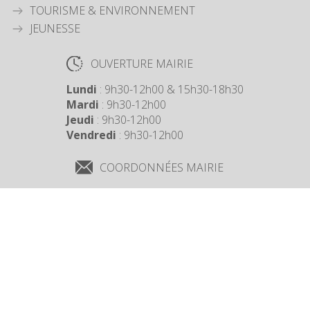
TOURISME & ENVIRONNEMENT
JEUNESSE
OUVERTURE MAIRIE
Lundi
: 9h30-12h00 & 15h30-18h30
Mardi
: 9h30-12h00
Jeudi
: 9h30-12h00
Vendredi
: 9h30-12h00
COORDONNÉES MAIRIE
3 Grande Rue,
14880 Colleville Montgomery
+33 2 31 97 12 61