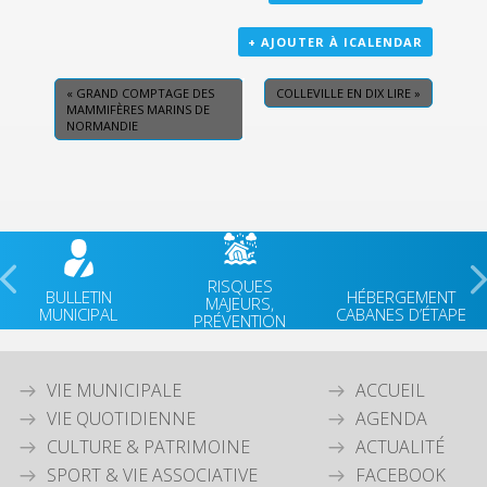
+ AJOUTER À ICALENDAR
«
GRAND COMPTAGE DES
COLLEVILLE EN DIX LIRE
»
MAMMIFÈRES MARINS DE
NORMANDIE
RISQUES
BULLETIN
HÉBERGEMENT
MAJEURS,
MUNICIPAL
CABANES D’ÉTAPE
PRÉVENTION
VIE MUNICIPALE
ACCUEIL
VIE QUOTIDIENNE
AGENDA
CULTURE & PATRIMOINE
ACTUALITÉ
SPORT & VIE ASSOCIATIVE
FACEBOOK