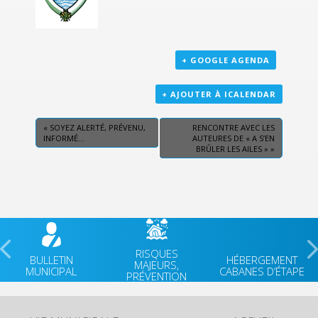
+ GOOGLE AGENDA
+ AJOUTER À ICALENDAR
«
SOYEZ ALERTÉ, PRÉVENU,
RENCONTRE AVEC LES
INFORMÉ…
AUTEURES DE « A S’EN
BRÛLER LES AILES »
»
RISQUES
BULLETIN
HÉBERGEMENT
MAJEURS,
MUNICIPAL
CABANES D’ÉTAPE
PRÉVENTION