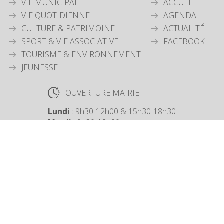
VIE MUNICIPALE
ACCUEIL
VIE QUOTIDIENNE
AGENDA
CULTURE & PATRIMOINE
ACTUALITÉ
SPORT & VIE ASSOCIATIVE
FACEBOOK
TOURISME & ENVIRONNEMENT
JEUNESSE
OUVERTURE MAIRIE
Lundi
: 9h30-12h00 & 15h30-18h30
Mardi
: 9h30-12h00
Jeudi
: 9h30-12h00
Vendredi
: 9h30-12h00
COORDONNÉES MAIRIE
3 Grande Rue,
14880 Colleville Montgomery
+33 2 31 97 12 61