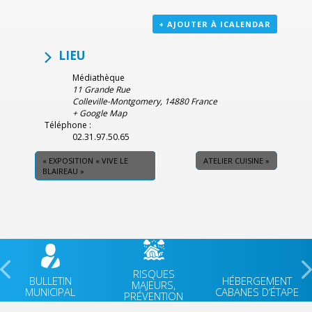
+ AJOUTER À ICALENDAR
LIEU
Médiathèque
11 Grande Rue
Colleville-Montgomery
,
14880
France
+ Google Map
Téléphone :
02.31.97.50.65
«
EXPOSITION « VIVE LE
ATELIER CUISINE
»
BLAIREAU »
RISQUES
BULLETIN
HÉBERGEMENT
MAJEURS,
MUNICIPAL
CABANES D’ÉTAPE
PRÉVENTION