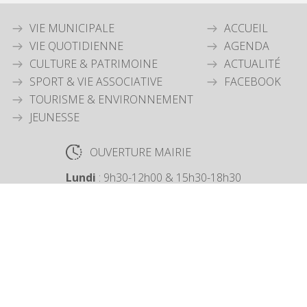
VIE MUNICIPALE
ACCUEIL
VIE QUOTIDIENNE
AGENDA
CULTURE & PATRIMOINE
ACTUALITÉ
SPORT & VIE ASSOCIATIVE
FACEBOOK
TOURISME & ENVIRONNEMENT
JEUNESSE
OUVERTURE MAIRIE
Lundi
: 9h30-12h00 & 15h30-18h30
Mardi
: 9h30-12h00
Jeudi
: 9h30-12h00
Vendredi
: 9h30-12h00
COORDONNÉES MAIRIE
3 Grande Rue,
14880 Colleville Montgomery