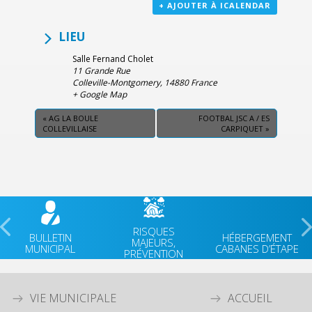
+ AJOUTER À ICALENDAR
LIEU
Salle Fernand Cholet
11 Grande Rue
Colleville-Montgomery
,
14880
France
+ Google Map
«
AG LA BOULE
FOOTBAL JSC A / ES
COLLEVILLAISE
CARPIQUET
»
RISQUES
BULLETIN
HÉBERGEMENT
MAJEURS,
MUNICIPAL
CABANES D’ÉTAPE
PRÉVENTION
VIE MUNICIPALE
ACCUEIL