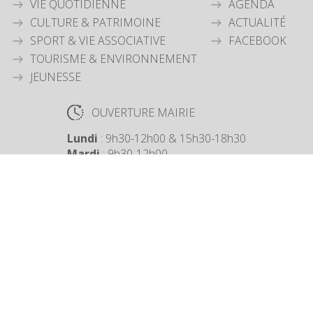
VIE QUOTIDIENNE
AGENDA
CULTURE & PATRIMOINE
ACTUALITÉ
SPORT & VIE ASSOCIATIVE
FACEBOOK
TOURISME & ENVIRONNEMENT
JEUNESSE
OUVERTURE MAIRIE
Lundi
: 9h30-12h00 & 15h30-18h30
Mardi
: 9h30-12h00
Jeudi
: 9h30-12h00
Vendredi
: 9h30-12h00
COORDONNÉES MAIRIE
3 Grande Rue,
14880 Colleville Montgomery
+33 2 31 97 12 61