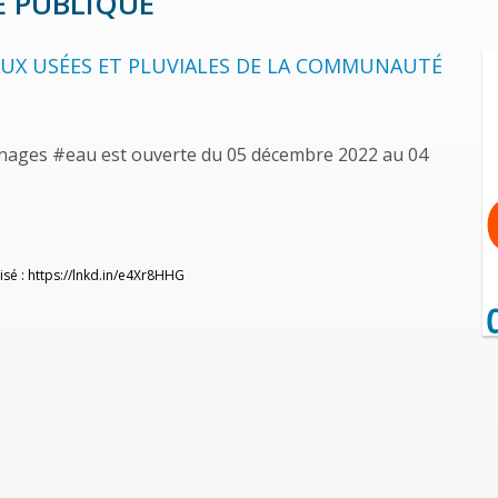
E PUBLIQUE
AUX USÉES ET PLUVIALES DE LA COMMUNAUTÉ
onages
#eau
est ouverte du 05 décembre 2022 au 04
isé :
https://lnkd.in/e4Xr8HHG