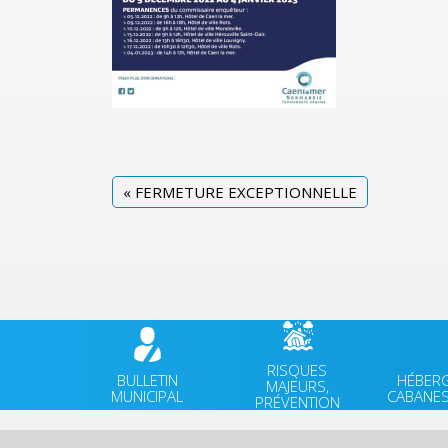
«
FERMETURE EXCEPTIONNELLE
RISQUES
BULLETIN
HÉBER
MAJEURS,
MUNICIPAL
CABANES
PRÉVENTION