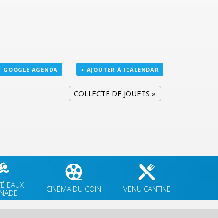
+ GOOGLE AGENDA
+ AJOUTER À ICALENDAR
COLLECTE DE JOUETS
»
TÉ EAUX
CINÉMA DU COIN
MENU CANTINE
GNADE