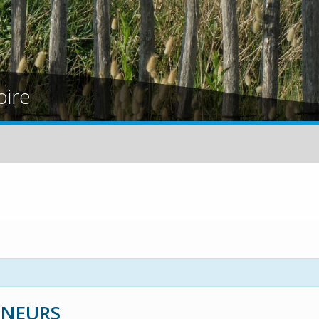
oire
NNEURS