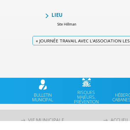
LIEU
Site Hillman
«
JOURNÉE TRAVAIL AVEC L’ASSOCIATION LE
RISQUES
BULLETIN
HÉBER
MAJEURS,
MUNICIPAL
CABANES
PRÉVENTION
VIE MUNICIPALE
ACCUEIL
VIE QUOTIDIENNE
AGENDA