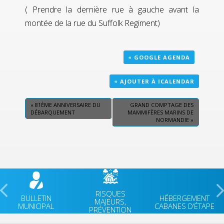
( Prendre la dernière rue à gauche avant la
montée de la rue du Suffolk Regiment)
+ GOOGLE AGENDA
+ AJOUTER À ICALENDAR
«
81ÈME ANNIVERSAIRE DU
GRAND COMPTAGE DES
DÉBARQUEMENT
MAMMIFÈRES MARINS DE
NORMANDIE
»
RISQUES
BULLETIN
HÉBERGEMENT
MAJEURS,
MUNICIPAL
CABANES D’ÉTAPE
PRÉVENTION