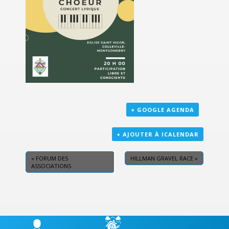
+ GOOGLE AGENDA
+ AJOUTER À ICALENDAR
«
FORUM DES
HILLMAN GRAVEL RACE
»
ASSOCIATIONS