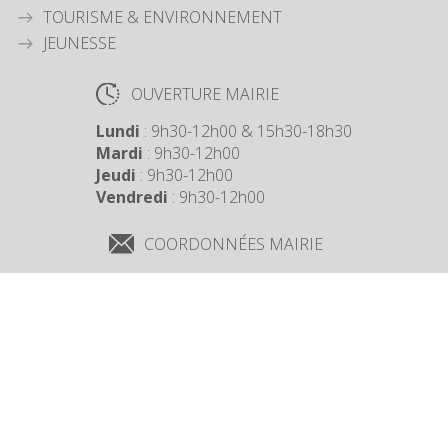
TOURISME & ENVIRONNEMENT
JEUNESSE
OUVERTURE MAIRIE
Lundi
: 9h30-12h00 & 15h30-18h30
Mardi
: 9h30-12h00
Jeudi
: 9h30-12h00
Vendredi
: 9h30-12h00
COORDONNÉES MAIRIE
3 Grande Rue,
14880 Colleville Montgomery
+33 2 31 97 12 61