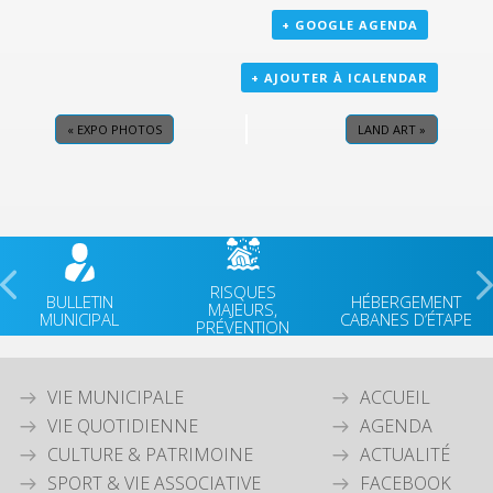
+ GOOGLE AGENDA
+ AJOUTER À ICALENDAR
«
EXPO PHOTOS
LAND ART
»
RISQUES
BULLETIN
HÉBERGEMENT
MAJEURS,
MUNICIPAL
CABANES D’ÉTAPE
PRÉVENTION
VIE MUNICIPALE
ACCUEIL
VIE QUOTIDIENNE
AGENDA
CULTURE & PATRIMOINE
ACTUALITÉ
SPORT & VIE ASSOCIATIVE
FACEBOOK