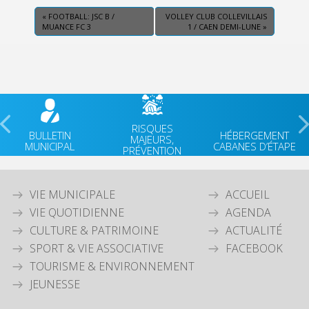
«
FOOTBALL: JSC B /
VOLLEY CLUB COLLEVILLAIS
MUANCE FC 3
1 / CAEN DEMI-LUNE
»
RISQUES
BULLETIN
HÉBERGEMENT
MAJEURS,
MUNICIPAL
CABANES D’ÉTAPE
PRÉVENTION
VIE MUNICIPALE
ACCUEIL
VIE QUOTIDIENNE
AGENDA
CULTURE & PATRIMOINE
ACTUALITÉ
SPORT & VIE ASSOCIATIVE
FACEBOOK
TOURISME & ENVIRONNEMENT
JEUNESSE