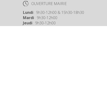
OUVERTURE MAIRIE
Lundi
: 9h30-12h00 & 15h30-18h30
Mardi
: 9h30-12h00
Jeudi
: 9h30-12h00
Vendredi
: 9h30-12h00
COORDONNÉES MAIRIE
3 Grande Rue,
14880 Colleville Montgomery
+33 2 31 97 12 61