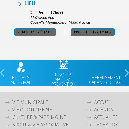
LIEU
Salle Fernand Cholet
11 Grande Rue
Colleville-Montgomery
,
14880
France
«
TRI SÉLECTIF ÉTENDU
PROJET DE TERRITOIRE
»
RISQUES
BULLETIN
HÉBERGEMENT
MAJEURS,
MUNICIPAL
CABANES D’ÉTAPE
PRÉVENTION
VIE MUNICIPALE
ACCUEIL
VIE QUOTIDIENNE
AGENDA
CULTURE & PATRIMOINE
ACTUALITÉ
SPORT & VIE ASSOCIATIVE
FACEBOOK