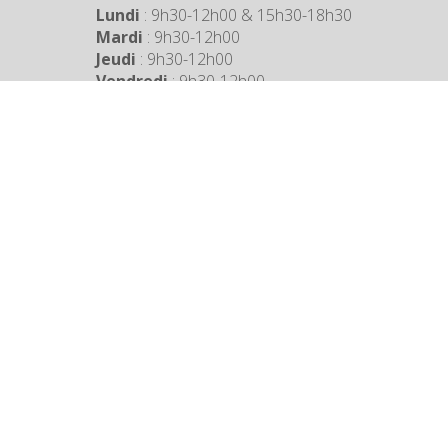
Lundi
: 9h30-12h00 & 15h30-18h30
Mardi
: 9h30-12h00
Jeudi
: 9h30-12h00
Vendredi
: 9h30-12h00
COORDONNÉES MAIRIE
3 Grande Rue,
14880 Colleville Montgomery
+33 2 31 97 12 61
Mentions légales