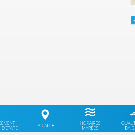
GEMENT
HORAIRES
QUALI
LA CARTE
 D’ÉTAPE
MARÉES
BAI