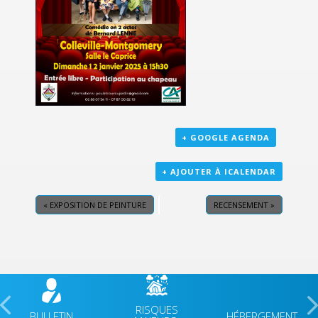
+ GOOGLE AGENDA
+ AJOUTER À ICALENDAR
«
EXPOSITION DE PEINTURE
RECENSEMENT
»
RISQUES
BULLETIN
HÉBERGEMENT