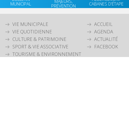
MAJEURS,
MUNICIPAL
CABANES D’ÉTAPE
PRÉVENTION
VIE MUNICIPALE
ACCUEIL
VIE QUOTIDIENNE
AGENDA
CULTURE & PATRIMOINE
ACTUALITÉ
SPORT & VIE ASSOCIATIVE
FACEBOOK
TOURISME & ENVIRONNEMENT
JEUNESSE
OUVERTURE MAIRIE
Lundi
: 9h30-12h00 & 15h30-18h30
Mardi
: 9h30-12h00
Jeudi
: 9h30-12h00
Vendredi
: 9h30-12h00
COORDONNÉES MAIRIE