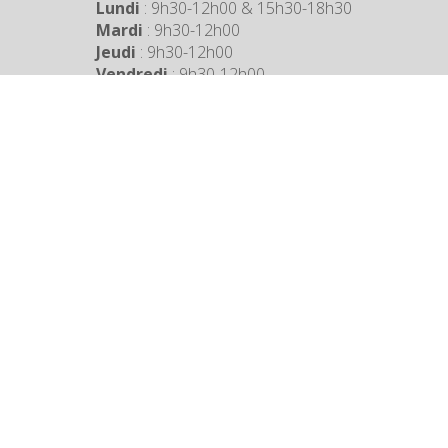
Lundi
: 9h30-12h00 & 15h30-18h30
Mardi
: 9h30-12h00
Jeudi
: 9h30-12h00
Vendredi
: 9h30-12h00
COORDONNÉES MAIRIE
3 Grande Rue,
14880 Colleville Montgomery
+33 2 31 97 12 61
Mentions légales