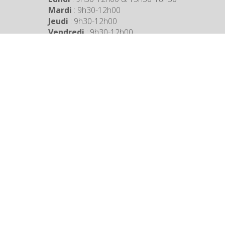
Mardi
: 9h30-12h00
Jeudi
: 9h30-12h00
Vendredi
: 9h30-12h00
COORDONNÉES MAIRIE
3 Grande Rue,
14880 Colleville Montgomery
+33 2 31 97 12 61
Mentions légales