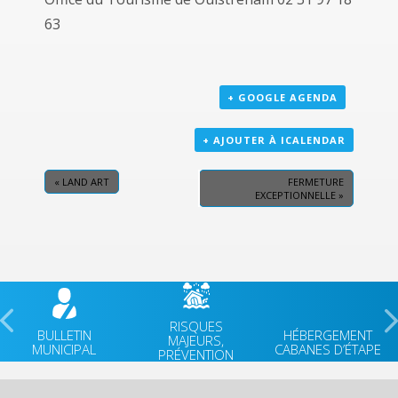
63
+ GOOGLE AGENDA
+ AJOUTER À ICALENDAR
«
LAND ART
FERMETURE
EXCEPTIONNELLE
»
RISQUES
BULLETIN
HÉBERGEMENT
MAJEURS,
MUNICIPAL
CABANES D’ÉTAPE
PRÉVENTION