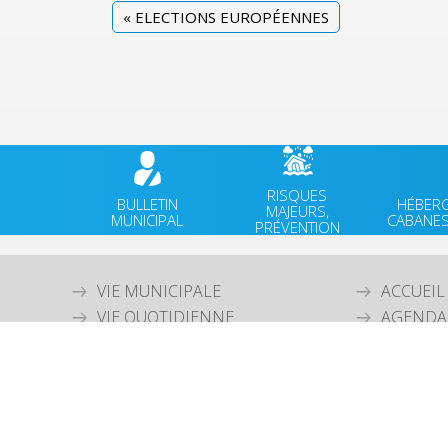
«
ELECTIONS EUROPÉENNES
RISQUES
BULLETIN
HÉBER
MAJEURS,
MUNICIPAL
CABANES
PRÉVENTION
VIE MUNICIPALE
ACCUEIL
VIE QUOTIDIENNE
AGENDA
CULTURE & PATRIMOINE
ACTUALI
SPORT & VIE ASSOCIATIVE
FACEBO
TOURISME & ENVIRONNEMENT
JEUNESSE