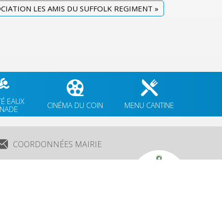
OCIATION LES AMIS DU SUFFOLK REGIMENT
»
TÉ EAUX
CINÉMA DU COIN
MENU CANTINE
GNADE
COORDONNÉES MAIRIE
3 Grande Rue,
14880 Colleville Montgomery
+33 2 31 97 12 61