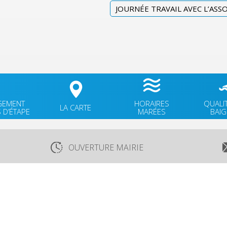
JOURNÉE TRAVAIL AVEC L’ASS
GEMENT
HORAIRES
QUALI
LA CARTE
 D’ÉTAPE
MARÉES
BAI
OUVERTURE MAIRIE
Lundi
: 9h30-12h00 & 15h30-18h30
TÉ
Mardi
: 9h30-12h00
OK
Jeudi
: 9h30-12h00
Vendredi
: 9h30-12h00