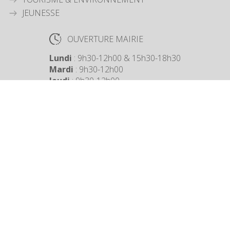
JEUNESSE
OUVERTURE MAIRIE
Lundi
: 9h30-12h00 & 15h30-18h30
Mardi
: 9h30-12h00
Jeudi
: 9h30-12h00
Vendredi
: 9h30-12h00
COORDONNÉES MAIRIE
3 Grande Rue,
14880 Colleville Montgomery
+33 2 31 97 12 61