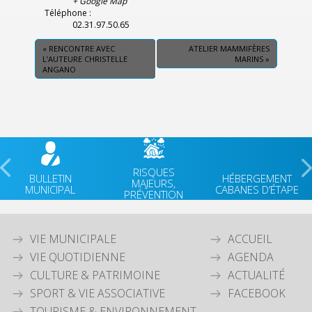
+ Google Map
Téléphone :
02.31.97.50.65
«
RENCONTRE AVEC
ATELIER MAMMIFÈRES
L’AUTEURE CHRISTELLE
MARINS
»
ANGANO
RISQUES
BULLETIN
HÉBERGEMENT
MAJEURS,
MUNICIPAL
CABANES D’ÉTAPE
PRÉVENTION
VIE MUNICIPALE
ACCUEIL
VIE QUOTIDIENNE
AGENDA
CULTURE & PATRIMOINE
ACTUALITÉ
SPORT & VIE ASSOCIATIVE
FACEBOOK
TOURISME & ENVIRONNEMENT