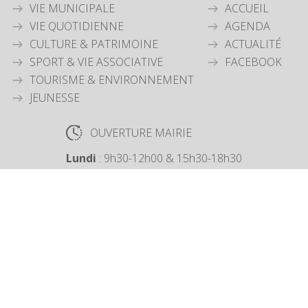
VIE MUNICIPALE
ACCUEIL
VIE QUOTIDIENNE
AGENDA
CULTURE & PATRIMOINE
ACTUALITÉ
SPORT & VIE ASSOCIATIVE
FACEBOOK
TOURISME & ENVIRONNEMENT
JEUNESSE
OUVERTURE MAIRIE
Lundi
: 9h30-12h00 & 15h30-18h30
Mardi
: 9h30-12h00
Jeudi
: 9h30-12h00
Vendredi
: 9h30-12h00
COORDONNÉES MAIRIE
3 Grande Rue,
14880 Colleville Montgomery
+33 2 31 97 12 61