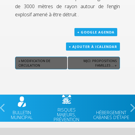
de 3000 mètres de rayon autour de l’engin
explosif amené à être détruit .
+ GOOGLE AGENDA
+ AJOUTER À ICALENDAR
«
MODIFICATION DE
MJCI: PROPOSITIONS
CIRCULATION
FAMILLES …
»
RISQUES
BULLETIN
HÉBERGEMENT
MAJEURS,
MUNICIPAL
CABANES D’ÉTAPE
PRÉVENTION