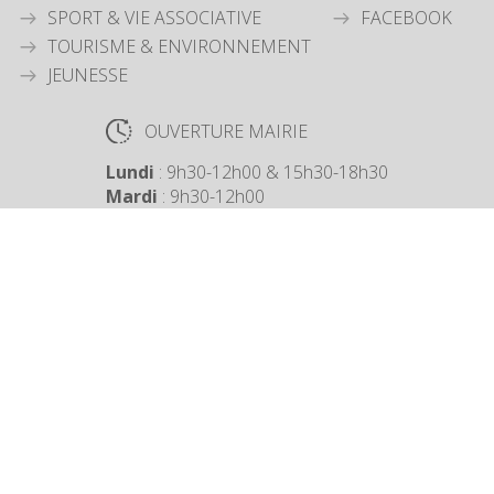
SPORT & VIE ASSOCIATIVE
FACEBOOK
TOURISME & ENVIRONNEMENT
JEUNESSE
OUVERTURE MAIRIE
Lundi
: 9h30-12h00 & 15h30-18h30
Mardi
: 9h30-12h00
Jeudi
: 9h30-12h00
Vendredi
: 9h30-12h00
COORDONNÉES MAIRIE
3 Grande Rue,
14880 Colleville Montgomery
+33 2 31 97 12 61