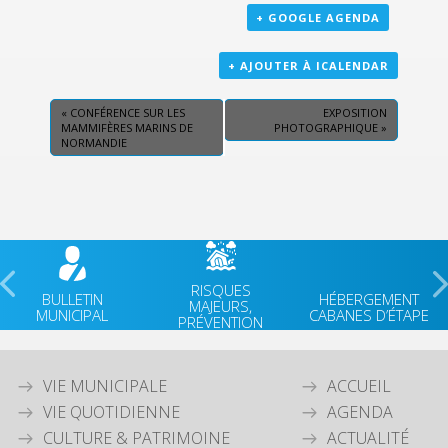
+ GOOGLE AGENDA
+ AJOUTER À ICALENDAR
«
CONFÉRENCE SUR LES
EXPOSITION
MAMMIFÈRES MARINS DE
PHOTOGRAPHIQUE
»
NORMANDIE
RISQUES
BULLETIN
HÉBERGEMENT
MAJEURS,
MUNICIPAL
CABANES D’ÉTAPE
PRÉVENTION
VIE MUNICIPALE
ACCUEIL
VIE QUOTIDIENNE
AGENDA
CULTURE & PATRIMOINE
ACTUALITÉ