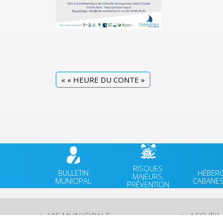
«
« HEURE DU CONTE »
RISQUES
BULLETIN
HÉBER
MAJEURS,
MUNICIPAL
CABANES
PRÉVENTION
VIE MUNICIPALE
ACCUEIL