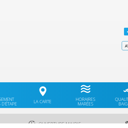
A
GEMENT
HORAIRES
QUALI
LA CARTE
 D’ÉTAPE
MARÉES
BAI
OUVERTURE MAIRIE