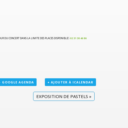
JOUR DU CONCERT DANS LA LIMITE DES PLACES DISPONIBLE
S
02 31 30 46 86
+ GOOGLE AGENDA
+ AJOUTER À ICALENDAR
EXPOSITION DE PASTELS
»