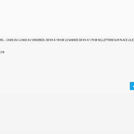
REL – CAEN
DU LUNDI AU VENDREDI, DE 9H À 19H30 LE SAMEDI DE 9H À 17H30 BILLETTERIE SUR PLACE LE 
.FR