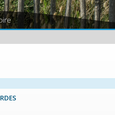
oire
ORDES