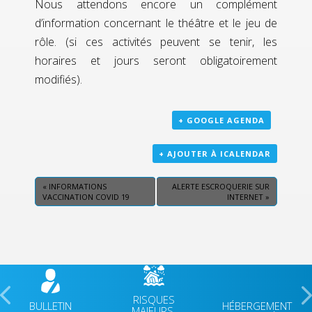
Nous attendons encore un complément
d’information concernant le théâtre et le jeu de
rôle. (si ces activités peuvent se tenir, les
horaires et jours seront obligatoirement
modifiés).
+ GOOGLE AGENDA
+ AJOUTER À ICALENDAR
«
INFORMATIONS
ALERTE ESCROQUERIE SUR
VACCINATION COVID 19
INTERNET
»
RISQUES
BULLETIN
HÉBERGEMENT
MAJEURS,