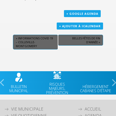
+ GOOGLE AGENDA
+ AJOUTER À ICALENDAR
«
INFORMATIONS COVID 19
BELLES FÊTES DE FIN
– COLLEVILLE-
D’ANNÉE
»
MONTGOMERY
RISQUES
BULLETIN
HÉBERGEMENT
MAJEURS,
MUNICIPAL
CABANES D’ÉTAPE
PRÉVENTION
VIE MUNICIPALE
ACCUEIL
VIE QUOTIDIENNE
AGENDA