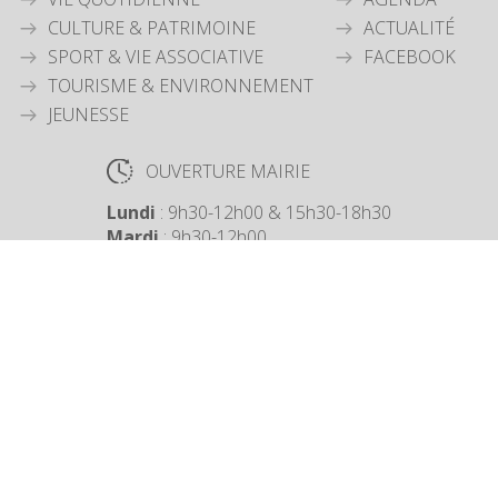
CULTURE & PATRIMOINE
ACTUALITÉ
SPORT & VIE ASSOCIATIVE
FACEBOOK
TOURISME & ENVIRONNEMENT
JEUNESSE
OUVERTURE MAIRIE
Lundi
: 9h30-12h00 & 15h30-18h30
Mardi
: 9h30-12h00
Jeudi
: 9h30-12h00
Vendredi
: 9h30-12h00
COORDONNÉES MAIRIE
3 Grande Rue,
14880 Colleville Montgomery
+33 2 31 97 12 61