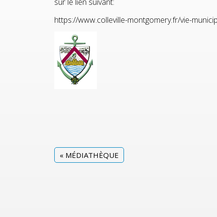
sur le lien suivant:
https://www.colleville-montgomery.fr/vie-munic
«
MÉDIATHÈQUE