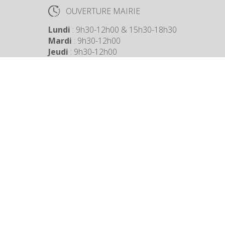
OUVERTURE MAIRIE
Lundi
: 9h30-12h00 & 15h30-18h30
Mardi
: 9h30-12h00
Jeudi
: 9h30-12h00
Vendredi
: 9h30-12h00
COORDONNÉES MAIRIE
3 Grande Rue,
14880 Colleville Montgomery
+33 2 31 97 12 61