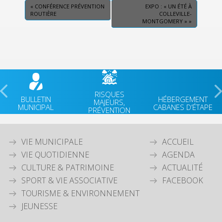
«
CONFÉRENCE PRÉVENTION
EXPO : « UN ÉTÉ À
ROUTIÈRE
COLLEVILLE-
MONTGOMERY »
»
RISQUES
BULLETIN
HÉBERGEMENT
MAJEURS,
MUNICIPAL
CABANES D’ÉTAPE
PRÉVENTION
VIE MUNICIPALE
ACCUEIL
VIE QUOTIDIENNE
AGENDA
CULTURE & PATRIMOINE
ACTUALITÉ
SPORT & VIE ASSOCIATIVE
FACEBOOK
TOURISME & ENVIRONNEMENT
JEUNESSE