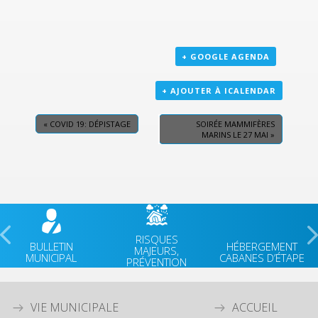
+ GOOGLE AGENDA
+ AJOUTER À ICALENDAR
«
COVID 19: DÉPISTAGE
SOIRÉE MAMMIFÈRES
MARINS LE 27 MAI
»
RISQUES
BULLETIN
HÉBERGEMENT
MAJEURS,
MUNICIPAL
CABANES D’ÉTAPE
PRÉVENTION
VIE MUNICIPALE
ACCUEIL