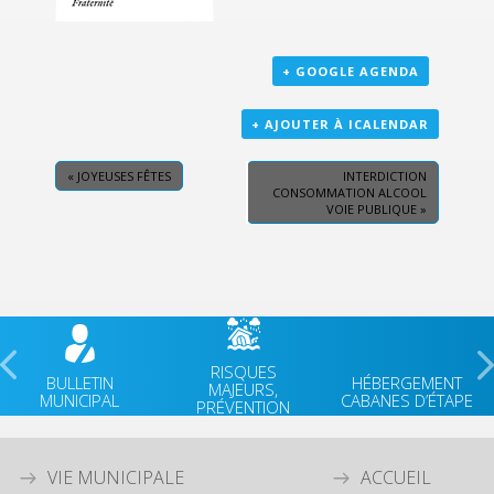
+ GOOGLE AGENDA
+ AJOUTER À ICALENDAR
«
JOYEUSES FÊTES
INTERDICTION
CONSOMMATION ALCOOL
VOIE PUBLIQUE
»
RISQUES
BULLETIN
HÉBERGEMENT
MAJEURS,
MUNICIPAL
CABANES D’ÉTAPE
PRÉVENTION
VIE MUNICIPALE
ACCUEIL