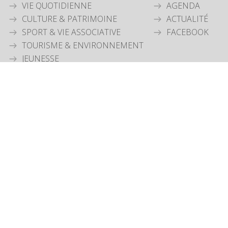
VIE QUOTIDIENNE
AGENDA
CULTURE & PATRIMOINE
ACTUALITÉ
SPORT & VIE ASSOCIATIVE
FACEBOOK
TOURISME & ENVIRONNEMENT
JEUNESSE
OUVERTURE MAIRIE
Lundi
: 9h30-12h00 & 15h30-18h30
Mardi
: 9h30-12h00
Jeudi
: 9h30-12h00
Vendredi
: 9h30-12h00
COORDONNÉES MAIRIE
3 Grande Rue,
14880 Colleville Montgomery
+33 2 31 97 12 61