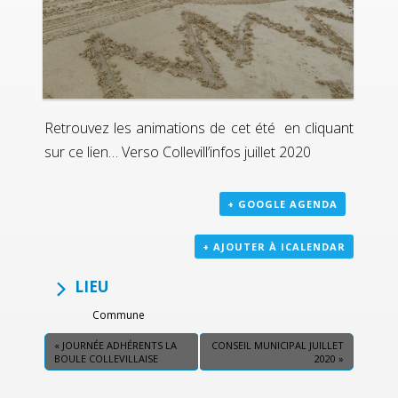
Retrouvez les animations de cet été en cliquant
sur ce lien… Verso Collevill’infos juillet 2020
+ GOOGLE AGENDA
+ AJOUTER À ICALENDAR
LIEU
Commune
«
JOURNÉE ADHÉRENTS LA
CONSEIL MUNICIPAL JUILLET
BOULE COLLEVILLAISE
2020
»